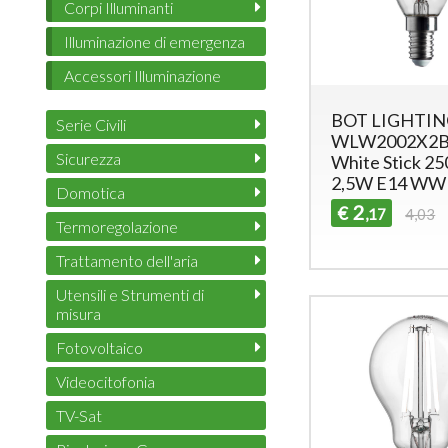
Corpi Illuminanti
Illuminazione di emergenza
Accessori Illuminazione
BOT LIGHTIN
Serie Civili
WLW2002X2BB
Sicurezza
White Stick 25
2,5W E14 WW
Domotica
2
€
,17
4,03
Termoregolazione
Trattamento dell'aria
Utensili e Strumenti di
misura
Fotovoltaico
Videocitofonia
TV-Sat