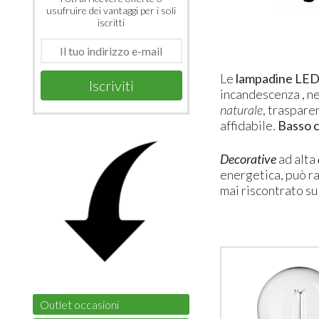
usufruire dei vantaggi per i soli
iscritti
Le
lampadine LE
Iscriviti
incandescenza , ne
naturale
, traspare
affidabile.
Basso 
Decorative
ad alta
energetica, può r
mai riscontrato s
Outlet occasioni