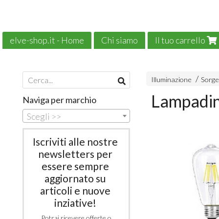
elve-shop.it - Home
Chi siamo
Il tuo carrello
Il nostro e-commerce è green!
News
Illuminazione
Sorge
Lampadin
Naviga per marchio
Scegli >>
Iscriviti alle nostre
newsletters per
essere sempre
aggiornato su
articoli e nuove
inziative!
Potrai ricevere offerte o