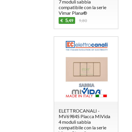
7 moduli sabbia
compatibile con la serie
Vimar Plana®
5
€
9,80
,49
ELETTROCANALI -
MV6984S Placca MiVida
4 moduli sabbia
compatibile con la serie