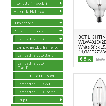
Interruttori Modulari
Materiale Elettrico
Illuminazione
Sorgenti Luminose
BOT LIGHTIN
Lampadine LED
WLW4015X2B
White Stick 1
Lampadine LED filamento
11,0W E27 W
Lampadine LED Basic
8
€
,56
15,86
Lampadine LED
Glasslight
Lampadine a LED spot
Lampadine LED WiFi
Lampadine LED Special
Strip LED