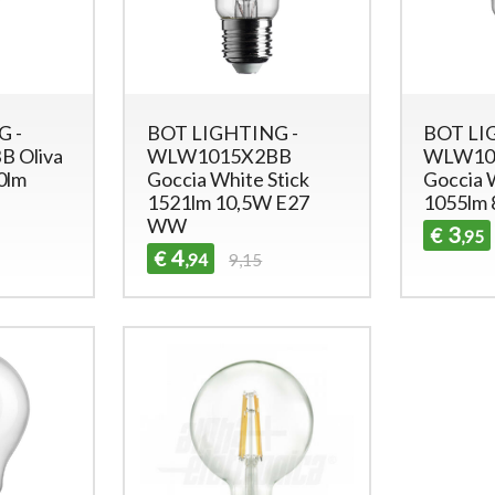
G -
BOT LIGHTING -
BOT LI
 Oliva
WLW1015X2BB
WLW10
0lm
Goccia White Stick
Goccia 
1521lm 10,5W E27
1055lm
WW
3
€
,95
4
€
,94
9,15