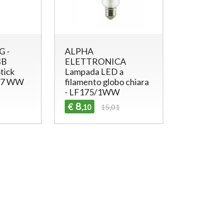
G -
ALPHA
BB
ELETTRONICA
tick
Lampada LED a
E27 WW
filamento globo chiara
- LF175/1WW
8
€
,10
15,01