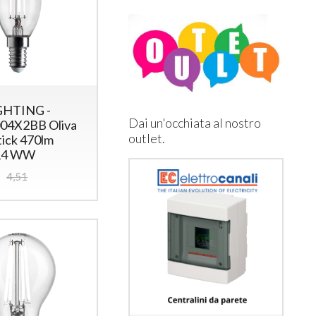
GHTING -
Dai un'occhiata al nostro
4X2BB Oliva
outlet.
tick 470lm
14 WW
4,51