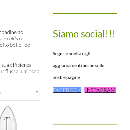
____________________
Siamo social!!!
ampadine ad
uce calda o
lto bello , ed
Segui le novità e gli
 sua efficienza
aggiornamenti anche sulle
un flusso luminoso
nostre pagine
FACEBOOK
INSTAGRAM
a
____________________