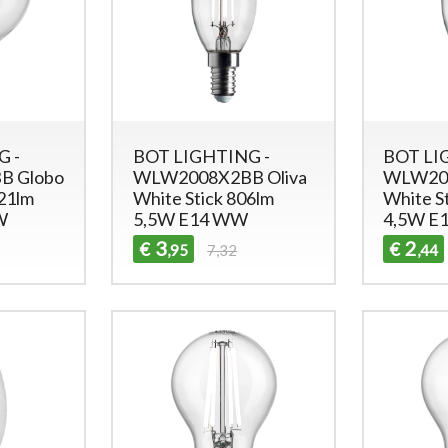
G -
BOT LIGHTING -
BOT LI
B Globo
WLW2008X2BB Oliva
WLW200
521lm
White Stick 806lm
White S
W
5,5W E14 WW
4,5W E
3
2
€
€
,95
7,32
,44