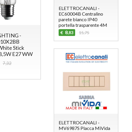
ELETTROCANALI -
EC60004B Centralino
parete bianco IP40
portella trasparente 4M
8
€
15,75
,83
GHTING -
10X2BB
White Stick
 8,5W E27 WW
7,32
ELETTROCANALI -
MV6987S Placca MiVida