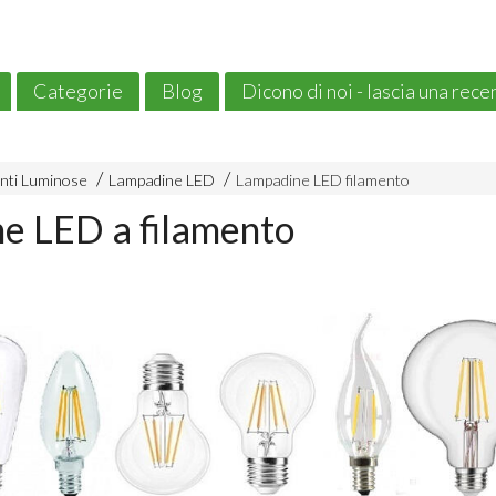
Categorie
Blog
Dicono di noi - lascia una rec
nti Luminose
Lampadine LED
Lampadine LED filamento
e LED a filamento