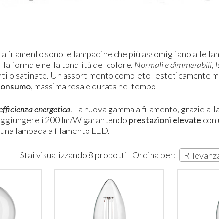
D
a filamento sono le lampadine che più assomigliano alle l
lla forma e nella tonalità del colore.
Normali e dimmerabili
,
l
nti o satinate. Un assortimento completo , esteticamente mo
consumo
, massima resa e durata nel tempo
efficienza energetica
. La nuova gamma a filamento, grazie alla
aggiungere i
200 lm/W
garantendo
prestazioni elevate
con 
u una lampada a filamento LED.
Stai visualizzando 8 prodotti | Ordina per:
Rilevanz