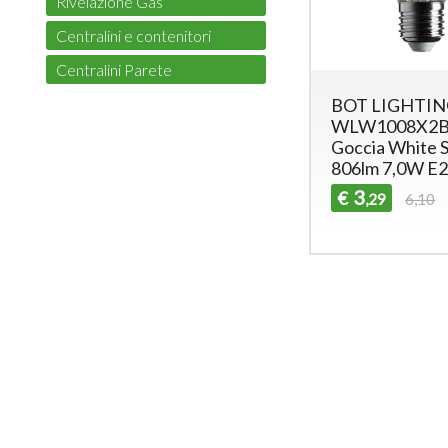
Rivelazione Gas
Centralini e contenitori
Centralini Parete
BOT LIGHTIN
WLW1008X2
Goccia White S
806lm 7,0W 
3
€
,29
6,10