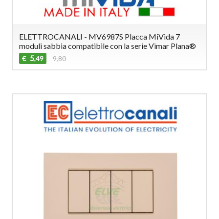
ELETTROCANALI - MV6987S Placca MiVida 7
moduli sabbia compatibile con la serie Vimar Plana®
5
€
9,80
,49