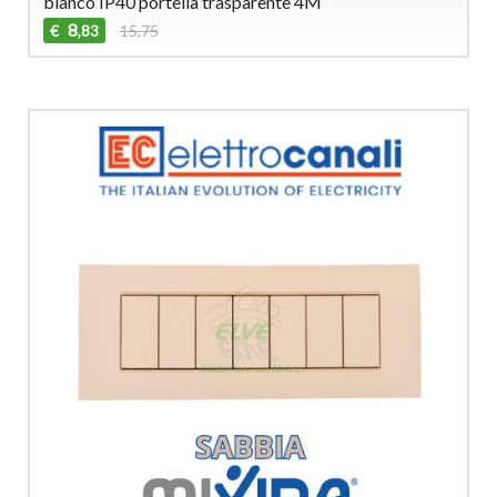
bianco IP40 portella trasparente 4M
8
€
15,75
,83