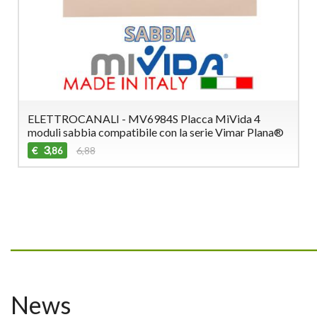
ELETTROCANALI - MV6984S Placca MiVida 4
moduli sabbia compatibile con la serie Vimar Plana®
3
€
6,88
,86
_________________________________
News