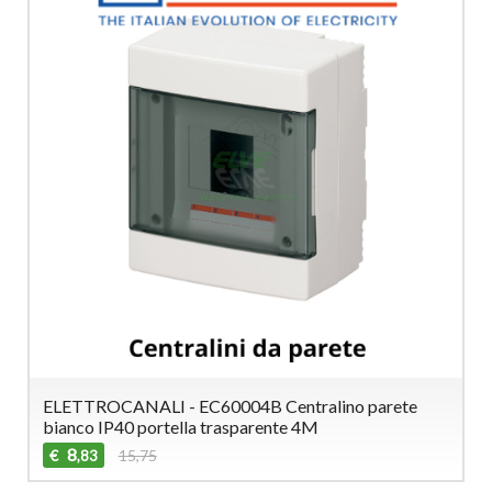
ELETTROCANALI - EC60004B Centralino parete
bianco IP40 portella trasparente 4M
8
€
15,75
,83