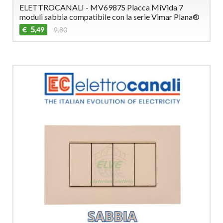
ELETTROCANALI - MV6987S Placca MiVida 7
moduli sabbia compatibile con la serie Vimar Plana®
5
€
9,80
,49