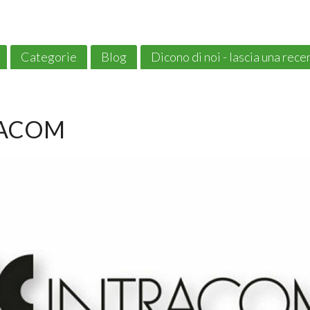
Categorie
Blog
Dicono di noi - lascia una rec
RACOM