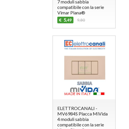
7 moduli sabbia
compatibile con la serie
Vimar Plana®
5
€
9,80
,49
ELETTROCANALI -
MV6984S Placca MiVida
4 moduli sabbia
compatibile con la serie