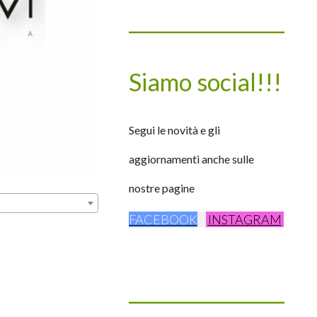
____________________
Siamo social!!!
Segui le novità e gli
aggiornamenti anche sulle
nostre pagine
FACEBOOK
INSTAGRAM
____________________