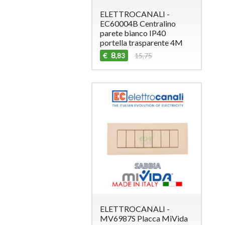
ELETTROCANALI -
EC60004B Centralino
parete bianco IP40
portella trasparente 4M
8
€
15,75
,83
ELETTROCANALI -
MV6987S Placca MiVida