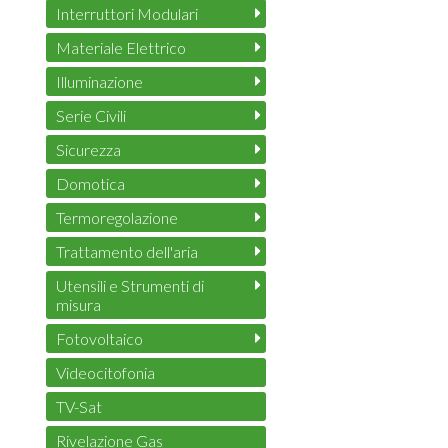
Interruttori Modulari
Materiale Elettrico
Illuminazione
Serie Civili
Sicurezza
Domotica
Termoregolazione
Trattamento dell'aria
Utensili e Strumenti di
misura
Fotovoltaico
Videocitofonia
TV-Sat
Rivelazione Gas