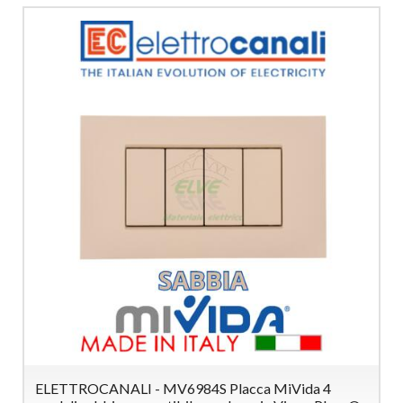
ELETTROCANALI - MV6984S Placca MiVida 4