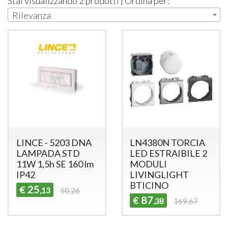
Stai visualizzando 2 prodotti | Ordina per:
Rilevanza
LINCE - 5203 DNA
LN4380N TORCIA
LAMPADA STD
LED ESTRAIBILE 2
11W 1,5h SE 160 lm
MODULI
IP42
LIVINGLIGHT
BTICINO
25
€
,13
50,26
87
€
,38
169,67