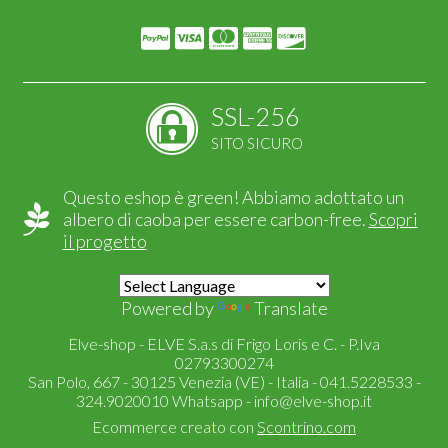
SSL-256
SITO SICURO
Questo eshop è green! Abbiamo adottato un
albero di caoba per essere carbon-free.
Scopri
il progetto
Powered by
Translate
Elve-shop - ELVE S.a.s di Frigo Loris e C. - P.Iva
02793300274
San Polo, 667 - 30125 Venezia (VE) - Italia - 041.5228533 -
324.9020010 Whatsapp -
info@elve-shop.it
Ecommerce creato con
Scontrino.com