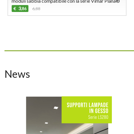
moduli sabbia compatibile con la serie Vimar Plana®
3
€
6,88
,86
_________________________________
News