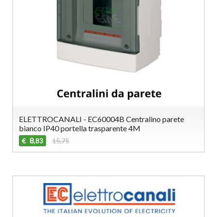
ELETTROCANALI - EC60004B Centralino parete
bianco IP40 portella trasparente 4M
8
€
15,75
,83