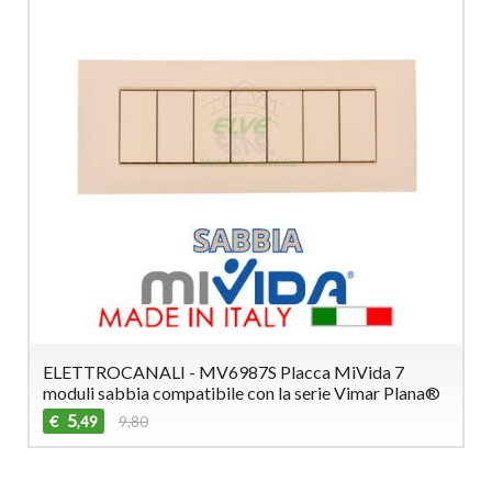
ELETTROCANALI - MV6987S Placca MiVida 7
moduli sabbia compatibile con la serie Vimar Plana®
5
€
9,80
,49