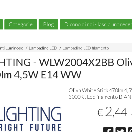
Categorie
Blog
Dicono di noi - lascia una rec
nti Luminose
Lampadine LED
Lampadine LED filamento
HTING - WLW2004X2BB Oliv
70lm 4,5W E14 WW
Oliva White Stick 470lm 
3000K . Led filamento
BIAN
2
,44
€