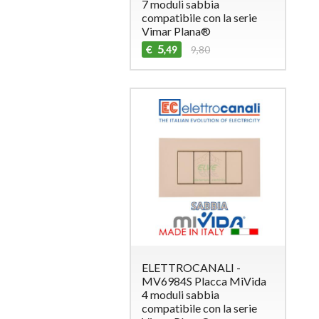
7 moduli sabbia
compatibile con la serie
Vimar Plana®
5
€
9,80
,49
ELETTROCANALI -
MV6984S Placca MiVida
4 moduli sabbia
compatibile con la serie