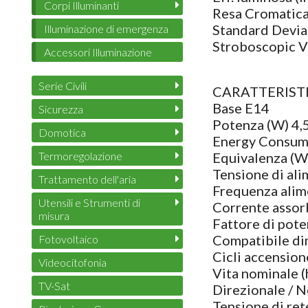
Corpi Illuminanti
Resa Cromatica
Standard Devia
Illuminazione di emergenza
Stroboscopic V
Accessori Illuminazione
Serie Civili
CARATTERIST
Base E14
Sicurezza
Potenza (W) 4,
Domotica
Energy Consum
Equivalenza (W
Termoregolazione
Tensione di ali
Trattamento dell'aria
Frequenza alim
Utensili e Strumenti di
Corrente assor
misura
Fattore di pot
Compatibile d
Fotovoltaico
Cicli accensio
Videocitofonia
Vita nominale 
TV-Sat
Direzionale / 
Tensione di re