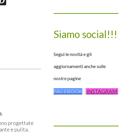
____________________
Siamo social!!!
Segui le novità e gli
aggiornamenti anche sulle
nostre pagine
FACEBOOK
INSTAGRAM
o.
____________________
sono progettate
nte e pulita.