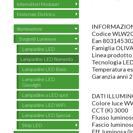
Interruttori Modulari
Materiale Elettrico
INFORMAZION
Illuminazione
Codice WLW2
Sorgenti Luminose
Ean 80314530
Famiglia OLIV
Lampadine LED
Linea prodotto
Lampadine LED filamento
Tecnologia LE
Temperatura ese
Lampadine LED Basic
Garanzia anni 2
Lampadine LED
Glasslight
Lampadine a LED spot
DATI ILLUMI
Colore luce W
Lampadine LED WiFi
CCT (K) 3000
Lampadine LED Special
Flusso luminos
Fascio luminoso
Strip LED
Eff. luminosa (