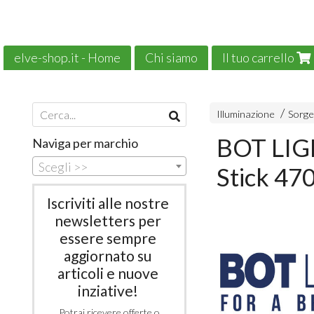
elve-shop.it - Home
Chi siamo
Il tuo carrello
Il nostro e-commerce è green!
News
Illuminazione
Sorge
BOT LIG
Naviga per marchio
Scegli >>
Stick 4
Iscriviti alle nostre
newsletters per
essere sempre
aggiornato su
articoli e nuove
inziative!
Potrai ricevere offerte o