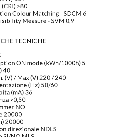
 (CRI) >80
tion Colour Matching - SDCM 6
isibility Measure - SVM 0,9
ICHE TECNICHE
5
ption ON mode (kWh/1000h) 5
) 40
m. (V) / Max (V) 220 / 240
entazione (Hz) 50/60
bita (mA) 36
enza >0,50
immer NO
ne 20000
(h) 20000
Non direzionale NDLS
te SI/NO MLS