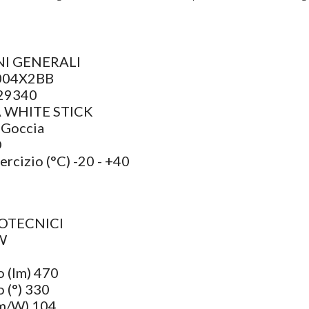
I GENERALI
004X2BB
29340
A WHITE STICK
 Goccia
D
rcizio (°C) -20 - +40
NOTECNICI
W
o (lm) 470
 (°) 330
lm/W) 104