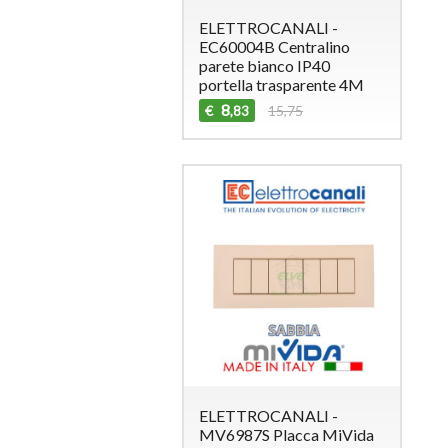
ELETTROCANALI -
EC60004B Centralino
parete bianco IP40
portella trasparente 4M
8
€
15,75
,83
ELETTROCANALI -
MV6987S Placca MiVida