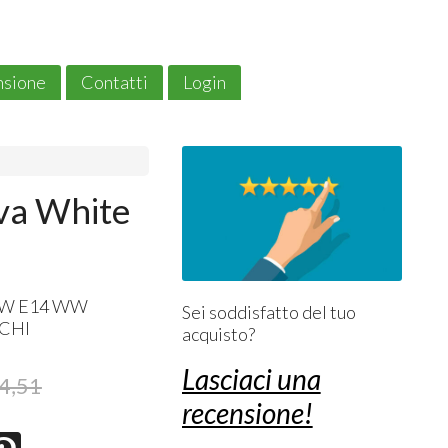
ensione
Contatti
Login
a White
4,5W E14 WW
Sei soddisfatto del tuo
CHI
acquisto?
Lasciaci una
4,51
recensione!