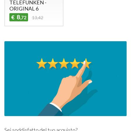
TELEFUNKEN -
ORIGINAL 6
8
€
,72
13,42
Sei soddisfatto del tuo acquisto?