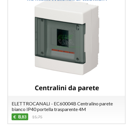
ELETTROCANALI - EC60004B Centralino parete
bianco IP40 portella trasparente 4M
8
€
15,75
,83