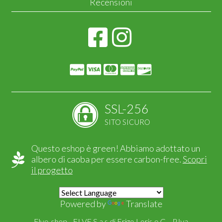
Recensioni
SSL-256
SITO SICURO
Questo eshop è green! Abbiamo adottato un
albero di caoba per essere carbon-free.
Scopri
il progetto
Powered by
Translate
Elve-shop - ELVE S.a.s di Frigo Loris e C. - P.Iva