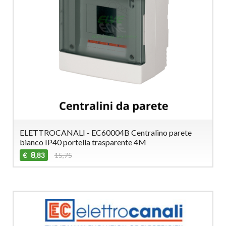
ELETTROCANALI - EC60004B Centralino parete
bianco IP40 portella trasparente 4M
8
€
15,75
,83