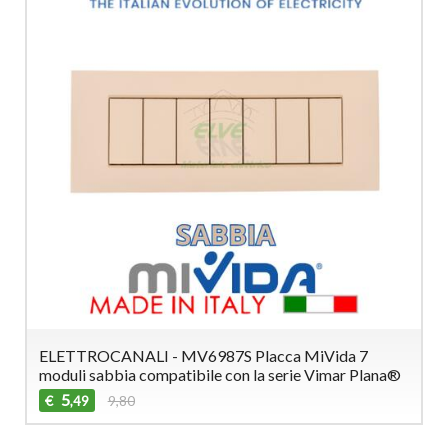
ELETTROCANALI - MV6987S Placca MiVida 7
moduli sabbia compatibile con la serie Vimar Plana®
5
€
9,80
,49