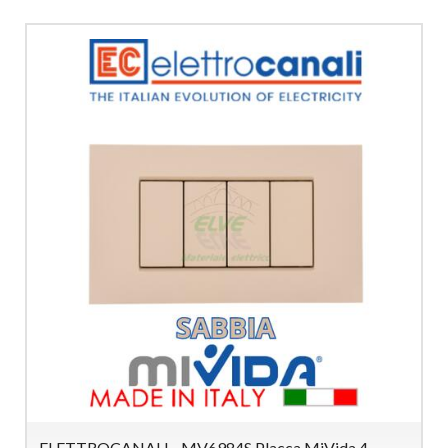
ELETTROCANALI - MV6984S Placca MiVida 4