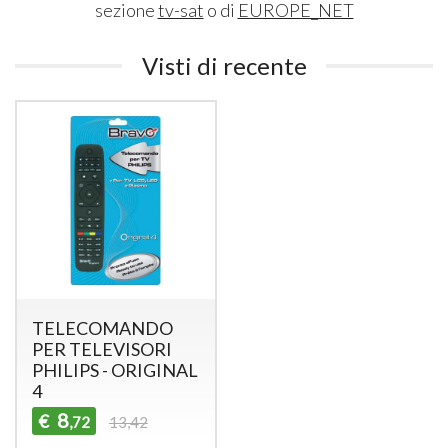
sezione
tv-sat
o di
EUROPE_NET
Visti di recente
TELECOMANDO
PER TELEVISORI
PHILIPS - ORIGINAL
4
8
€
,72
13,42