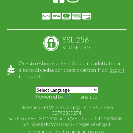
SSL-256
SITO SICURO
Questo eshop è green! Abbiamo adottato un
albero di caoba per essere carbon-free.
Scopri
il progetto
Powered by
Translate
Elve-shop - ELVE S.a.s di Frigo Loris e C. - P.Iva
02793300274
San Polo, 667 - 30125 Venezia (VE) - Italia - 041.5228533 -
324.9020010 Whatsapp -
info@elve-shop.it
Ecommerce creato con
Scontrino.com