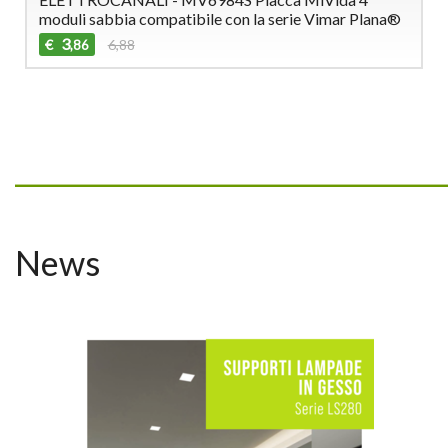
moduli sabbia compatibile con la serie Vimar Plana®
3
€
6,88
,86
_________________________________
News