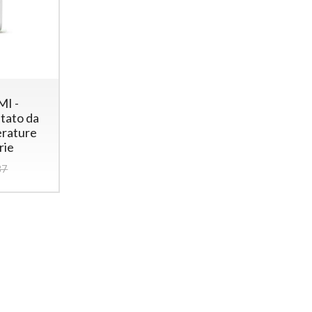
I -
tato da
erature
rie
37