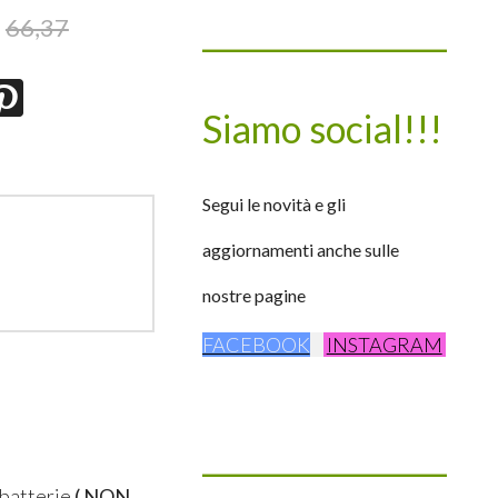
____________________
66,37
Siamo social!!!
Segui le novità e gli
aggiornamenti anche sulle
nostre pagine
FACEBOOK
INSTAGRAM
____________________
 batterie
( NON