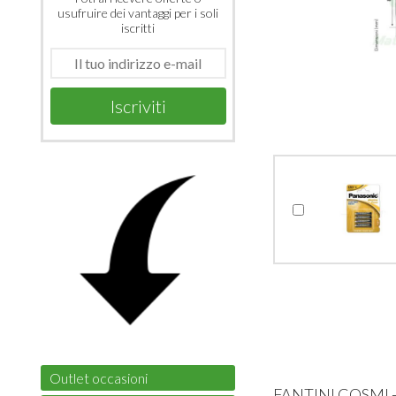
usufruire dei vantaggi per i soli
iscritti
Iscriviti
Outlet occasioni
FANTINI COSMI - ​