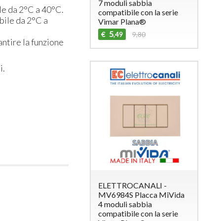
7 moduli sabbia
le da 2°C a 40°C.
compatibile con la serie
bile da 2°C a
Vimar Plana®
5
€
9,80
,49
ntire la funzione
i.
ELETTROCANALI -
MV6984S Placca MiVida
4 moduli sabbia
compatibile con la serie