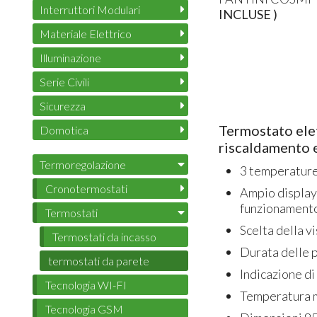
Interruttori Modulari
INCLUSE )
Materiale Elettrico
Illuminazione
Serie Civili
Sicurezza
Termostato elet
Domotica
riscaldamento 
Termoregolazione
3 temperature
Cronotermostati
Ampio display 
funzionament
Termostati
Scelta della v
Termostati da incasso
Durata delle p
termostati da parete
Indicazione di 
Tecnologia WI-FI
Temperatura 
Tecnologia GSM