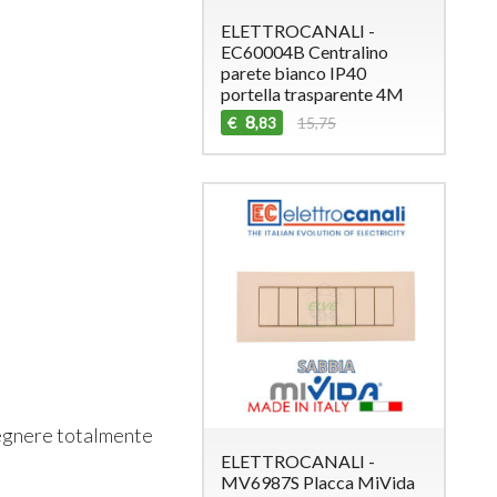
ELETTROCANALI -
EC60004B Centralino
parete bianco IP40
portella trasparente 4M
8
€
15,75
,83
pegnere totalmente
ELETTROCANALI -
MV6987S Placca MiVida