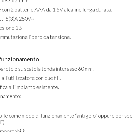
 x 83 x 21mm
 con 2 batterie AAA da 1,5V alcaline lunga durata.
tti 5(3)A 250V~
esione 1B
ommutazione libero da tensione.
e funzionamento
arete o su scatola tonda interasse 60 mm.
ll’utilizzatore con due fili.
ca all’impianto esistente.
onamento:
abile come modo di funzionamento “antigelo” oppure per s
F).
mpostabili: