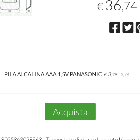
36
,74
€
PILA ALCALINA AAA 1,5V PANASONIC
3
€
,78
3,78
Acquista
​8025863028963 - Termostato digitale da parete bianco a