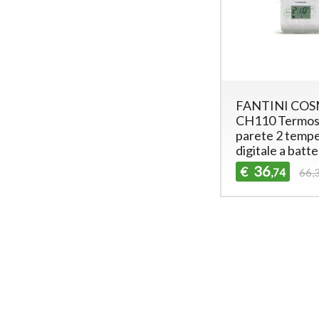
FANTINI COSM
CH110 Termos
parete 2 temp
digitale a batte
36
€
,74
66,