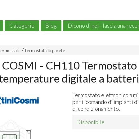
Categorie
Blog
Dicono di noi - lascia una rec
Termostati
termostati da parete
 COSMI - CH110 Termostato
temperature digitale a batter
Termostato elettronico a m
per il comando di impianti d
di condizionamento.
Disponibile