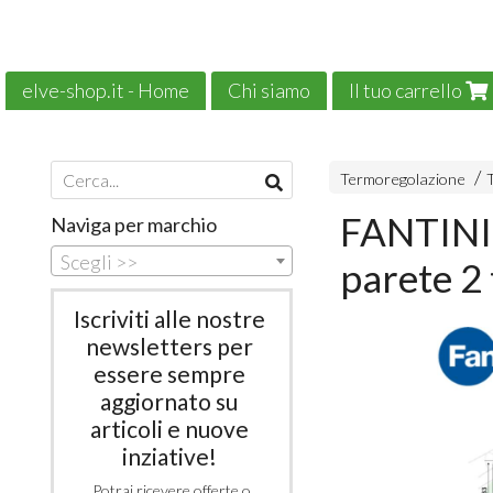
elve-shop.it - Home
Chi siamo
Il tuo carrello
Il nostro e-commerce è green!
News
Termoregolazione
FANTINI
Naviga per marchio
Scegli >>
parete 2 
Iscriviti alle nostre
newsletters per
essere sempre
aggiornato su
articoli e nuove
inziative!
Potrai ricevere offerte o