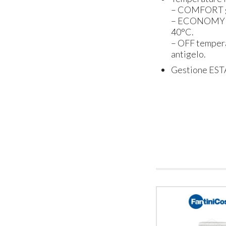
– COMFORT ges
– ECONOMY ges
40°C.
– OFF tempera
antigelo.
Gestione ESTA