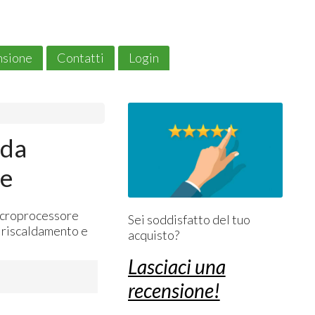
ensione
Contatti
Login
 da
ie
icroprocessore
Sei soddisfatto del tuo
i riscaldamento e
acquisto?
Lasciaci una
recensione!