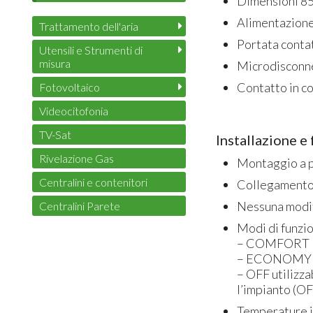
Dimensioni 85
Alimentazione
Trattamento dell'aria
Portata conta
Utensili e Strumenti di
misura
Microdisconn
Contatto in c
Fotovoltaico
Videocitofonia
TV-Sat
Installazione 
Rivelazione Gas
Montaggio a p
Centralini e contenitori
Collegamento a
Nessuna modifi
Centralini Parete
Modi di funzi
– COMFORT
– ECONOMY
– OFF utilizz
l’impianto (OF
Temperature i