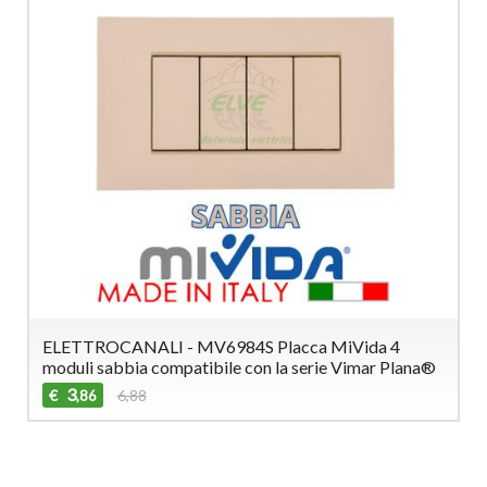
ELETTROCANALI - MV6984S Placca MiVida 4
moduli sabbia compatibile con la serie Vimar Plana®
3
€
6,88
,86