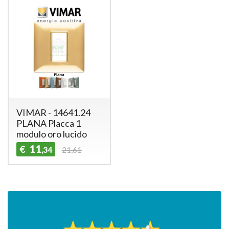
VIMAR - 14641.24
PLANA Placca 1
modulo oro lucido
11
€
,34
21,61