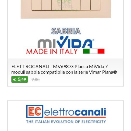
ELETTROCANALI - MV6987S Placca MiVida 7
moduli sabbia compatibile con la serie Vimar Plana®
5
€
9,80
,49