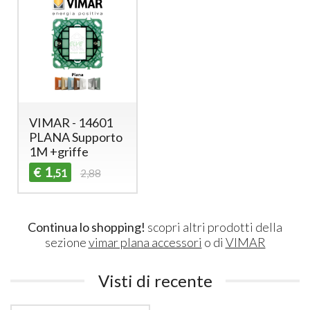
VIMAR - 14601
PLANA Supporto
1M +griffe
1
€
,51
2,88
Continua lo shopping!
scopri altri prodotti della
sezione
vimar plana accessori
o di
VIMAR
Visti di recente