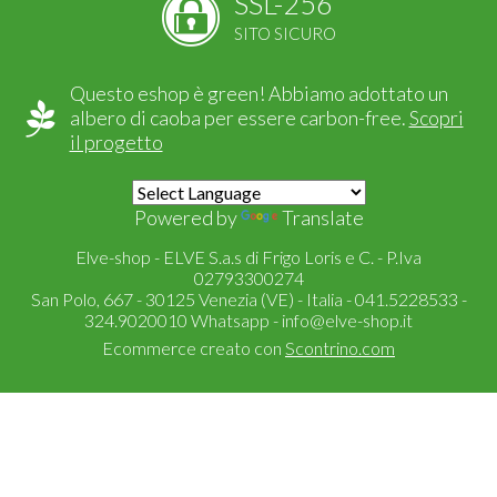
SSL-256
SITO SICURO
Questo eshop è green! Abbiamo adottato un
albero di caoba per essere carbon-free.
Scopri
il progetto
Powered by
Translate
Elve-shop - ELVE S.a.s di Frigo Loris e C. - P.Iva
02793300274
San Polo, 667 - 30125 Venezia (VE) - Italia - 041.5228533 -
324.9020010 Whatsapp -
info@elve-shop.it
Ecommerce creato con
Scontrino.com