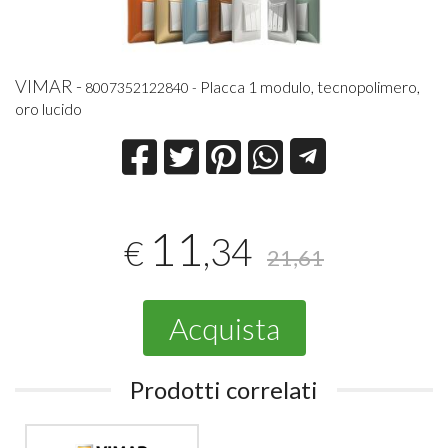
VIMAR -
Placca 1 modulo, tecnopolimero,
8007352122840 -
oro lucido
11
,34
€
21,61
Acquista
Prodotti correlati