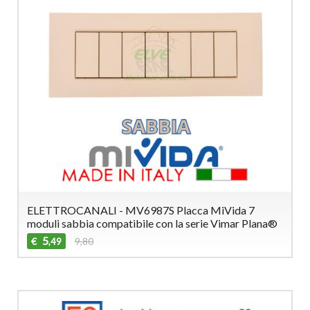
ELETTROCANALI - MV6987S Placca MiVida 7
moduli sabbia compatibile con la serie Vimar Plana®
5
€
9,80
,49