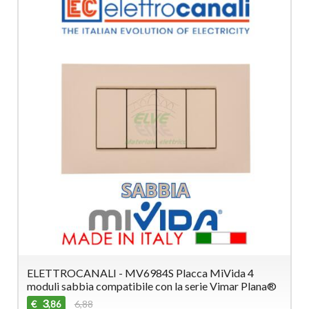
ELETTROCANALI - MV6984S Placca MiVida 4
moduli sabbia compatibile con la serie Vimar Plana®
3
€
6,88
,86