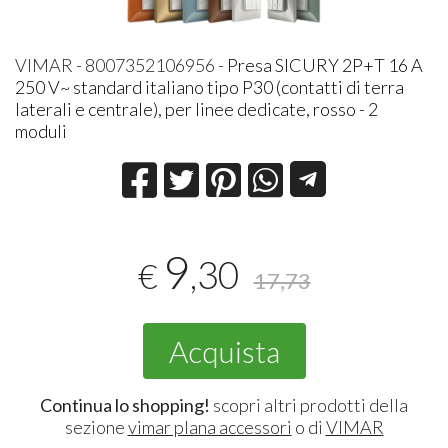
VIMAR - 8007352106956 -
Presa SICURY 2P+T 16 A
250 V~ standard italiano tipo P30 (contatti di terra
laterali e centrale), per linee dedicate, rosso - 2
moduli
9
,30
€
17,73
Acquista
Continua lo shopping!
scopri altri prodotti della
sezione
vimar plana accessori
o di
VIMAR