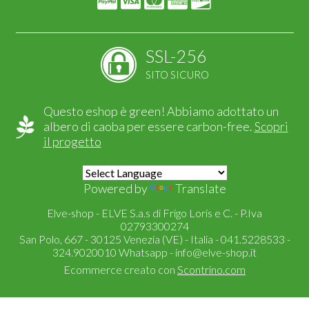
SSL-256
SITO SICURO
Questo eshop è green! Abbiamo adottato un
albero di caoba per essere carbon-free.
Scopri
il progetto
Powered by
Translate
Elve-shop - ELVE S.a.s di Frigo Loris e C. - P.Iva
02793300274
San Polo, 667 - 30125 Venezia (VE) - Italia - 041.5228533 -
324.9020010 Whatsapp -
info@elve-shop.it
Ecommerce creato con
Scontrino.com