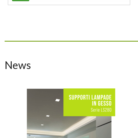
_________________________________
News