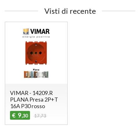
Visti di recente
VIMAR - 14209.R
PLANA Presa 2P+T
16A P30 rosso
9
€
,30
17,73