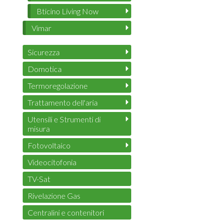
Bticino Living Now
Vimar
Sicurezza
Domotica
Termoregolazione
Trattamento dell'aria
Utensili e Strumenti di
misura
Fotovoltaico
Videocitofonia
TV-Sat
Rivelazione Gas
Centralini e contenitori