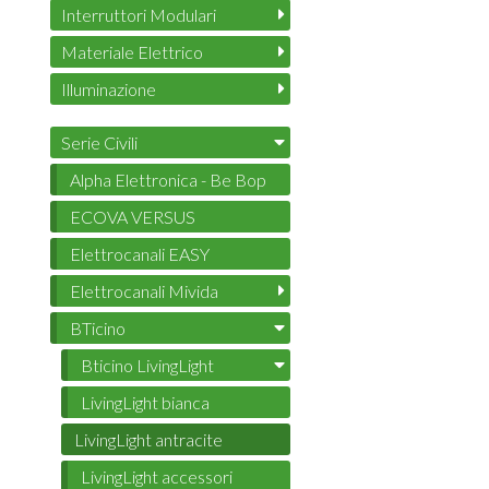
Interruttori Modulari
Materiale Elettrico
Illuminazione
Serie Civili
Alpha Elettronica - Be Bop
ECOVA VERSUS
Elettrocanali EASY
Elettrocanali Mivida
BTicino
Bticino LivingLight
LivingLight bianca
LivingLight antracite
LivingLight accessori