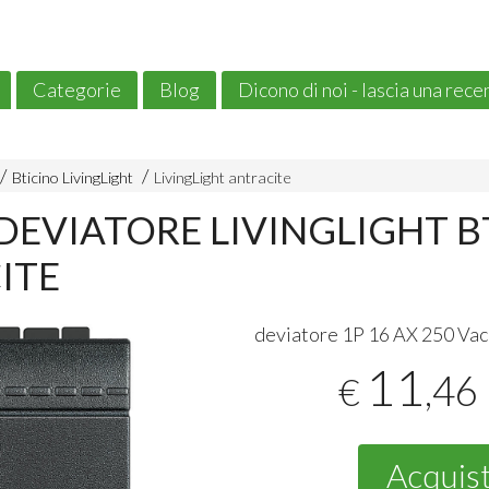
Categorie
Blog
Dicono di noi - lascia una rec
Bticino LivingLight
LivingLight antracite
DEVIATORE LIVINGLIGHT B
ITE
deviatore 1P 16 AX 250 Vac
11
,46
€
Acquis