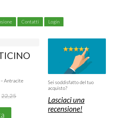
ensione
Contatti
Login
TICINO
 – Antracite
Sei soddisfatto del tuo
acquisto?
22,25
Lasciaci una
recensione!
ta