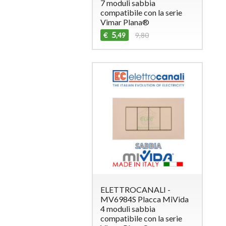
7 moduli sabbia
compatibile con la serie
Vimar Plana®
5
€
9,80
,49
ELETTROCANALI -
MV6984S Placca MiVida
4 moduli sabbia
compatibile con la serie