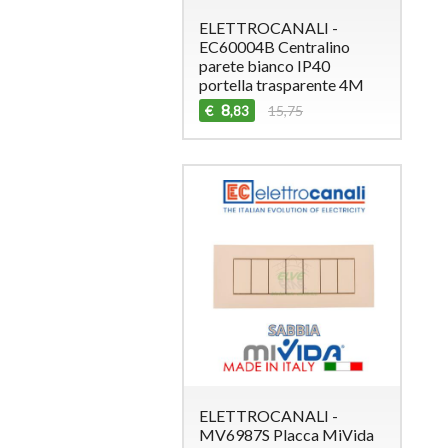
ELETTROCANALI -
EC60004B Centralino
parete bianco IP40
portella trasparente 4M
8
€
15,75
,83
ELETTROCANALI -
MV6987S Placca MiVida