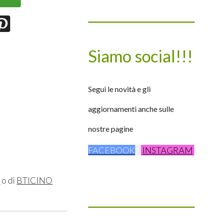
____________________
Siamo social!!!
Segui le novità e gli
aggiornamenti anche sulle
nostre pagine
FACEBOOK
INSTAGRAM
e
o di
BTICINO
____________________