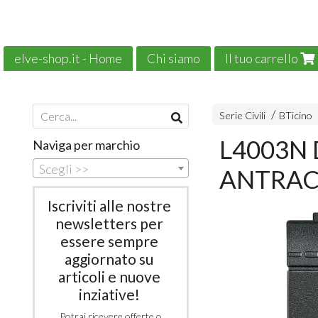
elve-shop.it - Home
Chi siamo
Il tuo carrello
Il nostro e-commerce è green!
News
Serie Civili
BTicino
L4003N 
Naviga per marchio
Scegli >>
ANTRAC
Iscriviti alle nostre
newsletters per
essere sempre
aggiornato su
articoli e nuove
inziative!
Potrai ricevere offerte o