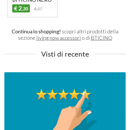
2
€
,30
4,37
Continua lo shopping!
scopri altri prodotti della
sezione
living now accessori
o di
BTICINO
Visti di recente