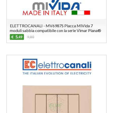
ELETTROCANALI - MV6987S Placca MiVida 7
moduli sabbia compatibile con la serie Vimar Plana®
5
€
9,80
,49