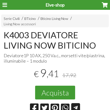
Elve-shop
Serie Civili
BTicino
Bticino Living Now
Living Now accessori
K4003 DEVIATORE
LIVING NOW BITICINO
Deviatore1P 10 AX, 250 Va.c., morsetti vite/piastrina,
illuminabile – 1 modulo
9
,41
€
17,92
Acquista