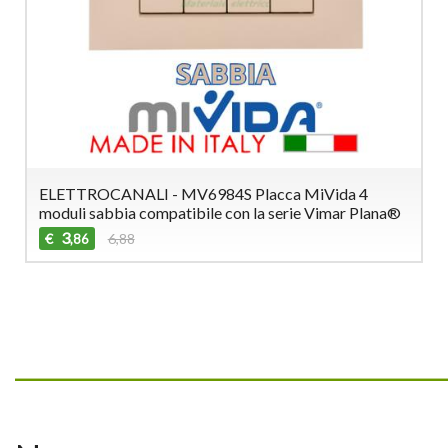
ELETTROCANALI - MV6984S Placca MiVida 4
moduli sabbia compatibile con la serie Vimar Plana®
3
€
6,88
,86
_________________________________