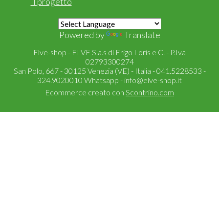
il progetto
Powered by
Translate
Elve-shop - ELVE S.a.s di Frigo Loris e C. - P.Iva
02793300274
San Polo, 667 - 30125 Venezia (VE) - Italia - 041.5228533 -
324.9020010 Whatsapp -
info@elve-shop.it
Ecommerce creato con
Scontrino.com