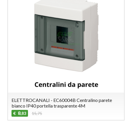
ELETTROCANALI - EC60004B Centralino parete
bianco IP40 portella trasparente 4M
8
€
15,75
,83