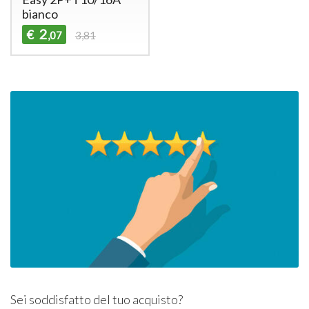
bianco
2
€
,07
3,81
Sei soddisfatto del tuo acquisto?