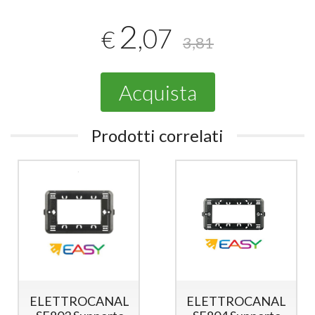
2
,07
€
3,81
Acquista
Prodotti correlati
ELETTROCANALI
ELETTROCANALI