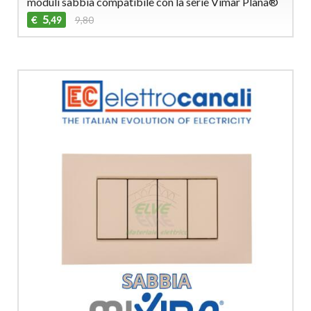
moduli sabbia compatibile con la serie Vimar Plana®
5
€
9,80
,49