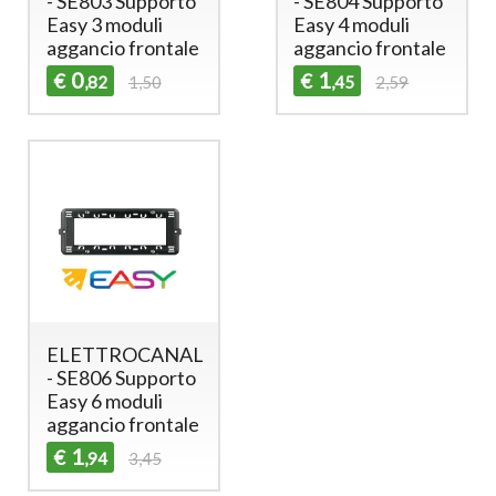
- SE803 Supporto
- SE804 Supporto
Easy 3 moduli
Easy 4 moduli
aggancio frontale
aggancio frontale
0
1
€
€
,82
1,50
,45
2,59
ELETTROCANALI
- SE806 Supporto
Easy 6 moduli
aggancio frontale
1
€
,94
3,45