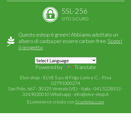
SSL-256
SITO SICURO
Questo eshop è green! Abbiamo adottato un
albero di caoba per essere carbon-free.
Scopri
il progetto
Powered by
Translate
Elve-shop - ELVE S.a.s di Frigo Loris e C. - P.Iva
02793300274
San Polo, 667 - 30125 Venezia (VE) - Italia - 041.5228533 -
324.9020010 Whatsapp -
info@elve-shop.it
Ecommerce creato con
Scontrino.com