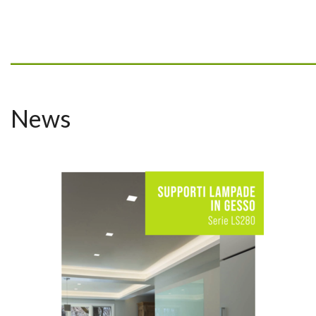
_________________________________
News