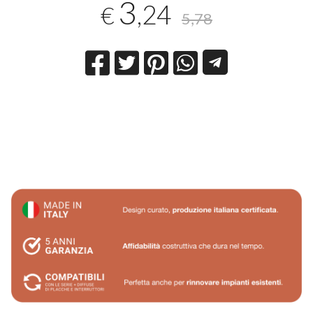
3
,24
€
5,78