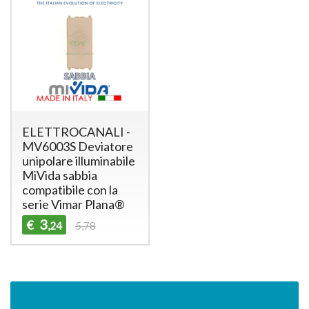
ELETTROCANALI -
MV6003S Deviatore
unipolare illuminabile
MiVida sabbia
compatibile con la
serie Vimar Plana®
3
€
,24
5,78