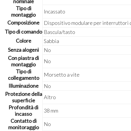
nominale
Tipo di
Incassato
montaggio
Composizione
Dispositivo modulare per interruttori
Tipo di comando
Bascula/tasto
Colore
Sabbia
Senza alogeni
No
Con piastra di
No
montaggio
Tipo di
Morsetto a vite
collegamento
Illuminazione
No
Protezione della
Altro
superficie
Profondità di
38 mm
incasso
Contatto di
No
monitoraggio