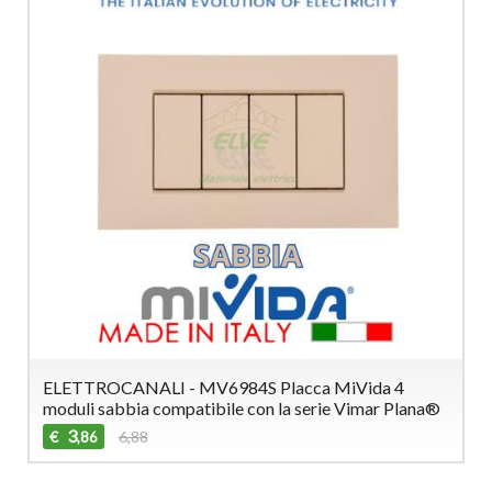
ELETTROCANALI - MV6984S Placca MiVida 4
moduli sabbia compatibile con la serie Vimar Plana®
3
€
6,88
,86