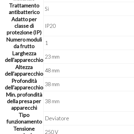
Trattamento
Si
antibatterico
Adatto per
classe di
IP20
protezione (IP)
Numero moduli
1
da frutto
Larghezza
23 mm
dell'apparecchio
Altezza
48 mm
dell'apparecchio
Profondità
38 mm
dell'apparecchio
Min. profondità
della presa per
38 mm
apparecchi
Tipo
Deviatore
funzionamento
Tensione
250 V