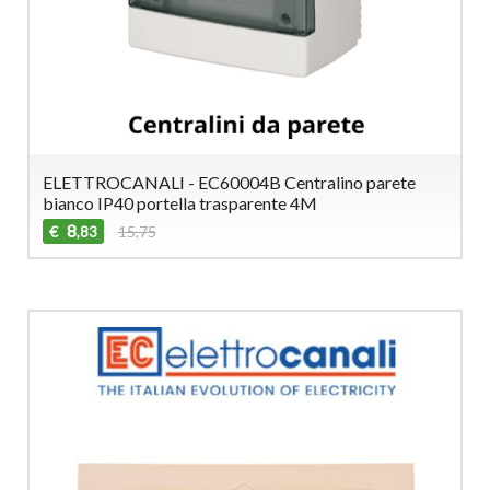
ELETTROCANALI - EC60004B Centralino parete
bianco IP40 portella trasparente 4M
8
€
15,75
,83