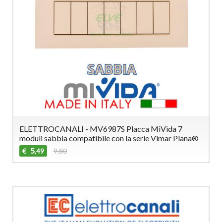
ELETTROCANALI - MV6987S Placca MiVida 7
moduli sabbia compatibile con la serie Vimar Plana®
5
€
9,80
,49