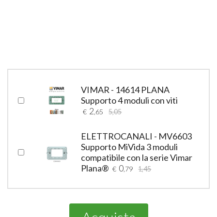
VIMAR - 14614 PLANA
Supporto 4 moduli con viti
2
€
,65
5,05
ELETTROCANALI - MV6603
Supporto MiVida 3 moduli
compatibile con la serie Vimar
Plana®
0
€
,79
1,45