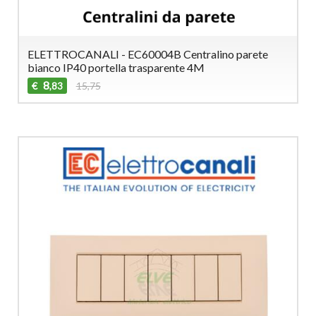
ELETTROCANALI - EC60004B Centralino parete
bianco IP40 portella trasparente 4M
8
€
15,75
,83