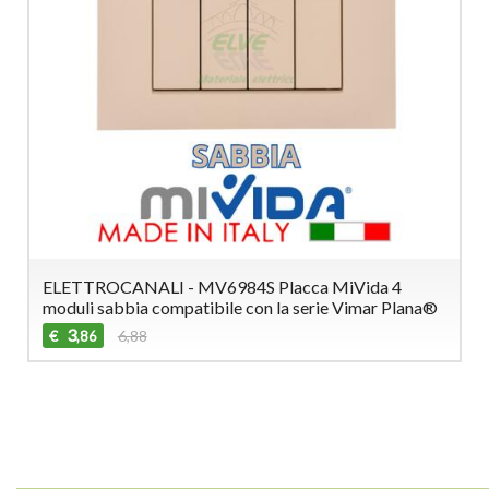
ELETTROCANALI - MV6984S Placca MiVida 4
moduli sabbia compatibile con la serie Vimar Plana®
3
€
6,88
,86
_________________________________