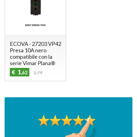
ECOVA - 27203 VP42
Presa 10A nero
compatibile con la
serie Vimar Plana®
1
€
,62
2,79