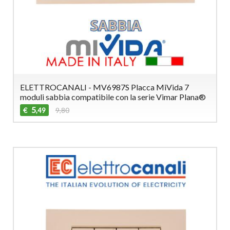
ELETTROCANALI - MV6987S Placca MiVida 7
moduli sabbia compatibile con la serie Vimar Plana®
5
€
9,80
,49