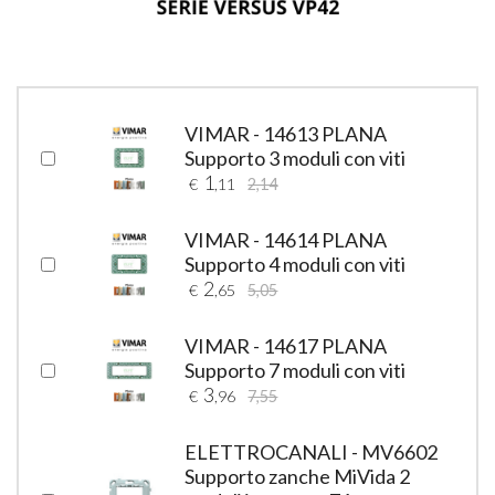
VIMAR - 14613 PLANA
Supporto 3 moduli con viti
1
€
,11
2,14
VIMAR - 14614 PLANA
Supporto 4 moduli con viti
2
€
,65
5,05
VIMAR - 14617 PLANA
Supporto 7 moduli con viti
3
€
,96
7,55
ELETTROCANALI - MV6602
Supporto zanche MiVida 2