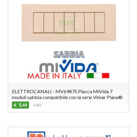
ELETTROCANALI - MV6987S Placca MiVida 7
moduli sabbia compatibile con la serie Vimar Plana®
5
€
9,80
,49