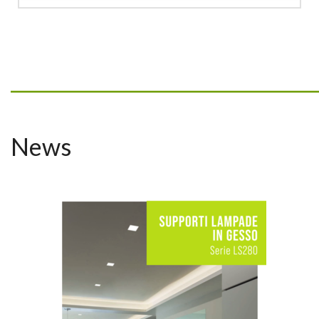
_________________________________
News