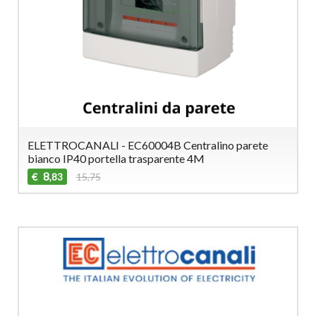
ELETTROCANALI - EC60004B Centralino parete
bianco IP40 portella trasparente 4M
8
€
15,75
,83