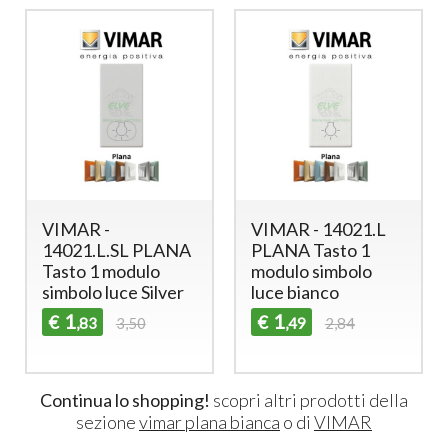
VIMAR -
VIMAR - 14021.L
14021.L.SL PLANA
PLANA Tasto 1
Tasto 1 modulo
modulo simbolo
simbolo luce Silver
luce bianco
1
1
€
€
,83
3,50
,49
2,84
Continua lo shopping!
scopri altri prodotti della
sezione
vimar plana bianca
o di
VIMAR