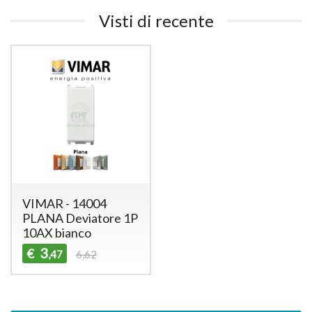
Visti di recente
VIMAR - 14004
PLANA Deviatore 1P
10AX bianco
3
€
,47
6,62