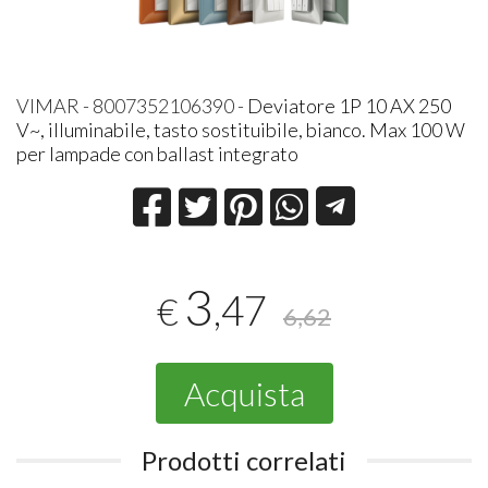
VIMAR - 8007352106390 -
Deviatore 1P 10 AX 250
V~, illuminabile, tasto sostituibile, bianco. Max 100 W
per lampade con ballast integrato
3
,47
€
6,62
Acquista
Prodotti correlati