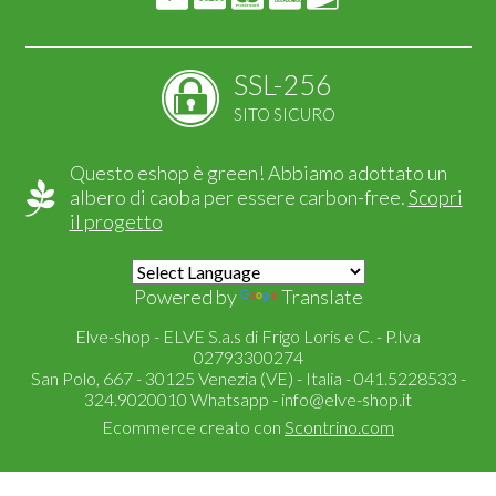
SSL-256
SITO SICURO
Questo eshop è green! Abbiamo adottato un
albero di caoba per essere carbon-free.
Scopri
il progetto
Powered by
Translate
Elve-shop - ELVE S.a.s di Frigo Loris e C. - P.Iva
02793300274
San Polo, 667 - 30125 Venezia (VE) - Italia - 041.5228533 -
324.9020010 Whatsapp -
info@elve-shop.it
Ecommerce creato con
Scontrino.com