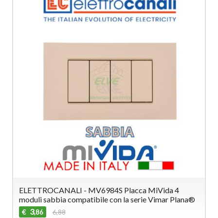
ELETTROCANALI - MV6984S Placca MiVida 4
moduli sabbia compatibile con la serie Vimar Plana®
3
€
6,88
,86