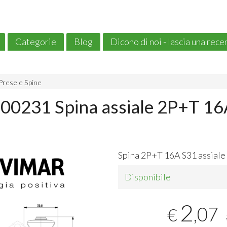
Categorie
Blog
Dicono di noi - lascia una rec
Prese e Spine
00231 Spina assiale 2P+T 16
Spina 2P+T 16A S31 assiale
Disponibile
2
,07
€