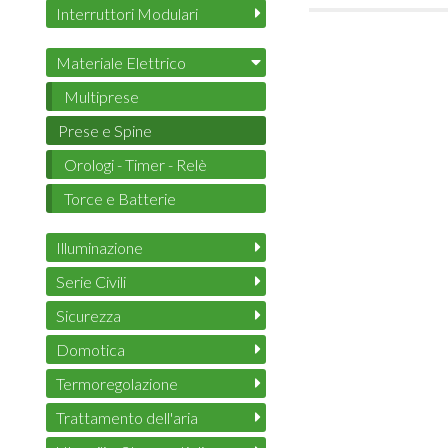
Interruttori Modulari
Materiale Elettrico
Multiprese
Prese e Spine
Orologi - Timer - Relè
Torce e Batterie
Illuminazione
Serie Civili
Sicurezza
Domotica
Termoregolazione
Trattamento dell'aria