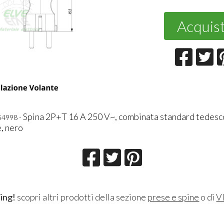
Acquis
Spina 2P+T 16 A 250 V~, combinata standard tedesco
54998 -
e, nero
ing!
scopri altri prodotti della sezione
prese e spine
o di
V