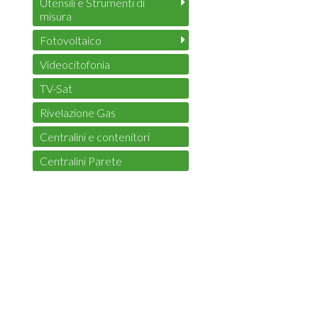
Utensili e Strumenti di
misura
Fotovoltaico
Videocitofonia
TV-Sat
Rivelazione Gas
Centralini e contenitori
Centralini Parete