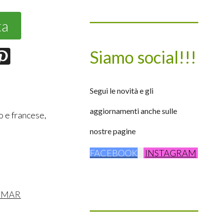
____________________
ta
Siamo social!!!
Segui le novità e gli
aggiornamenti anche sulle
 e francese,
nostre pagine
FACEBOOK
INSTAGRAM
IMAR
____________________