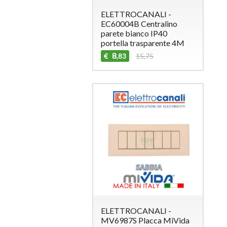
ELETTROCANALI -
EC60004B Centralino
parete bianco IP40
portella trasparente 4M
8
€
15,75
,83
ELETTROCANALI -
MV6987S Placca MiVida