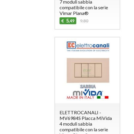
7 moduli sabbia
compatibile con la serie
Vimar Plana®
5
€
9,80
,49
ELETTROCANALI -
MV6984S Placca MiVida
4 moduli sabbia
compatibile con la serie