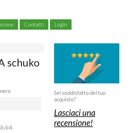
ensione
Contatti
Login
A schuko
 nero
Sei soddisfatto del tuo
acquisto?
Lasciaci una
recensione!
3,14