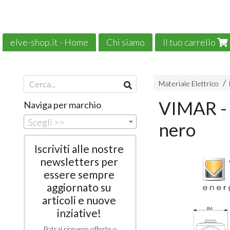
elve-shop.it - Home
Chi siamo
Il tuo carrello
Il nostro e-commerce è green!
News
Materiale Elettrico
VIMAR - 
Naviga per marchio
Scegli >>
nero
Iscriviti alle nostre
newsletters per
essere sempre
aggiornato su
articoli e nuove
inziative!
Potrai ricevere offerte o