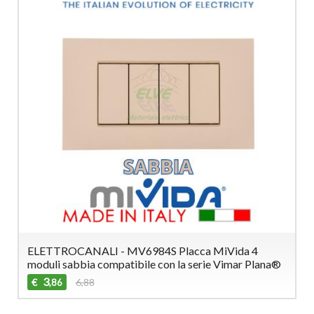
ELETTROCANALI - MV6984S Placca MiVida 4
moduli sabbia compatibile con la serie Vimar Plana®
3
€
6,88
,86