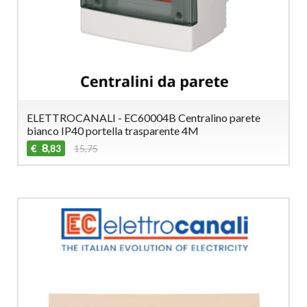
ELETTROCANALI - EC60004B Centralino parete
bianco IP40 portella trasparente 4M
8
€
15,75
,83