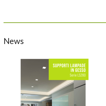
_________________________________
News