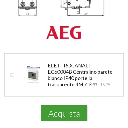
ELETTROCANALI -
EC60004B Centralino parete
bianco IP40 portella
trasparente 4M
8
€
,83
15,75
Acquista