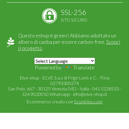
SSL-256
SITO SICURO
Questo eshop è green! Abbiamo adottato un
albero di caoba per essere carbon-free.
Scopri
il progetto
Powered by
Translate
Elve-shop - ELVE S.a.s di Frigo Loris e C. - P.Iva
02793300274
San Polo, 667 - 30125 Venezia (VE) - Italia - 041.5228533 -
324.9020010 Whatsapp -
info@elve-shop.it
Ecommerce creato con
Scontrino.com