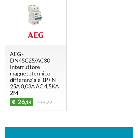
AEG -
DN45C25/AC30
Interruttore
magnetotermico
differenziale 1P+N
25A 0,03A AC 4,5KA
2M
26
€
,14
114,72