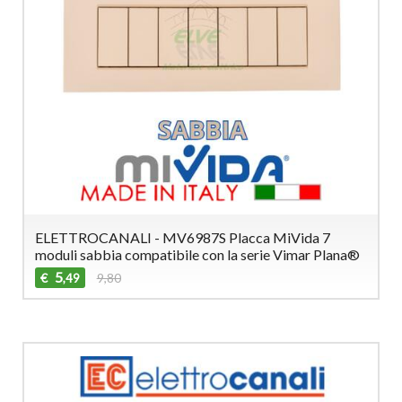
ELETTROCANALI - MV6987S Placca MiVida 7
moduli sabbia compatibile con la serie Vimar Plana®
5
€
9,80
,49