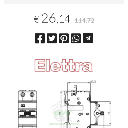
26
,14
€
114,72