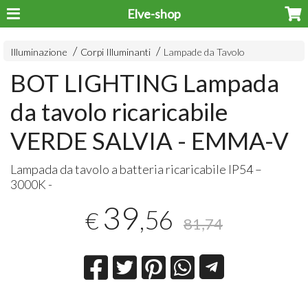
Elve-shop
Illuminazione
Corpi Illuminanti
Lampade da Tavolo
BOT LIGHTING Lampada
da tavolo ricaricabile
VERDE SALVIA - EMMA-V
Lampada da tavolo a batteria ricaricabile IP54 –
3000K -
39
,56
€
81,74