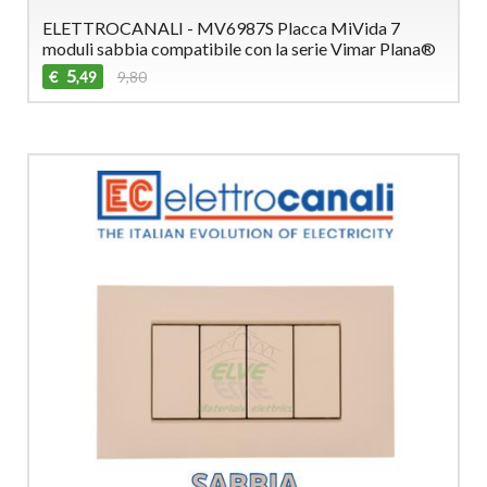
ELETTROCANALI - MV6987S Placca MiVida 7
moduli sabbia compatibile con la serie Vimar Plana®
5
€
9,80
,49