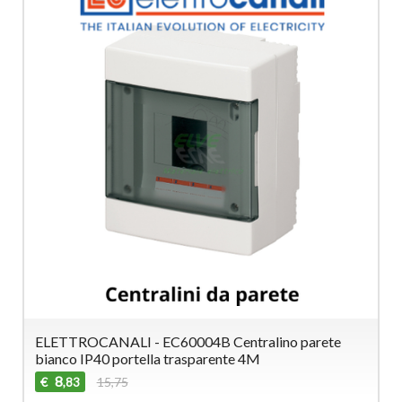
ELETTROCANALI - EC60004B Centralino parete
bianco IP40 portella trasparente 4M
8
€
15,75
,83