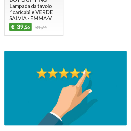
Lampada da tavolo
ricaricabile VERDE
SALVIA - EMMA-V
39
€
,56
81,74