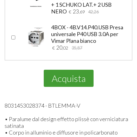
+ 1 SCHUKO LAT.+ 2 USB
NERO
23
€
,69
42,26
4BOX - 4B.V14.P40.USB Presa
universale P40 USB 3.0A per
Vimar Plana bianco
20
€
,02
35,87
Acquista
8031453028374 - BTLEMMA-V
• Paralume dal design effetto plissè con verniciatura
satinata
• Corpo in alluminio e diffusore in policarbonato