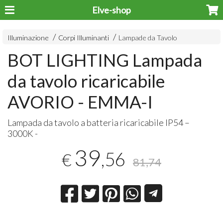
Elve-shop
Illuminazione
Corpi Illuminanti
Lampade da Tavolo
BOT LIGHTING Lampada
da tavolo ricaricabile
AVORIO - EMMA-I
Lampada da tavolo a batteria ricaricabile IP54 –
3000K -
39
,56
€
81,74