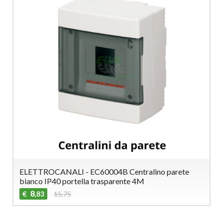
ELETTROCANALI - EC60004B Centralino parete
bianco IP40 portella trasparente 4M
8
€
15,75
,83