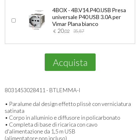
4BOX - 4B.V14.P40.USB Presa
universale P40 USB 3.0A per
Vimar Plana bianco
20
€
,02
35,87
Acquista
8031453028411 - BTLEMMA-I
• Paralume dal design effetto plissè con verniciatura
satinata
• Corpo in alluminio e diffusore in policarbonato
• Completa di base di ricarica con cavo
d'alimentazione da 1,5 m USB
(alimentatore non incluso)