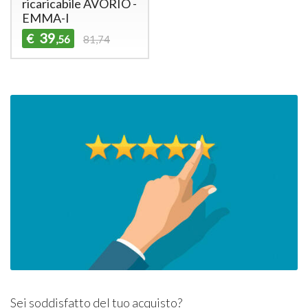
ricaricabile AVORIO -
EMMA-I
39
€
,56
81,74
Sei soddisfatto del tuo acquisto?