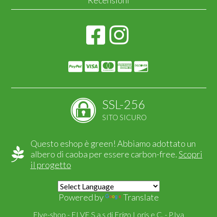
SSL-256
SITO SICURO
Questo eshop è green! Abbiamo adottato un
albero di caoba per essere carbon-free.
Scopri
il progetto
Powered by
Translate
Elve-shop - ELVE S.a.s di Frigo Loris e C. - P.Iva